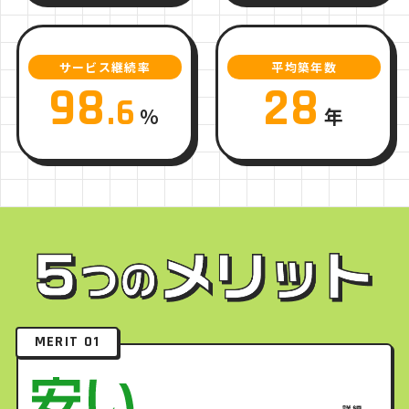
サービス継続率
平均築年数
98
28
.6
%
年
MERIT 01