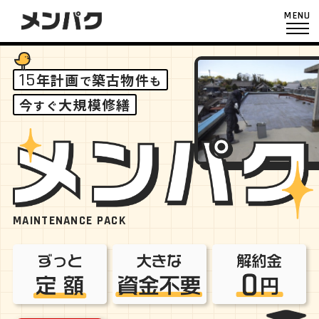
MENU
15
年計画
築古物件
で
も
今
大規模修繕
すぐ
MAINTENANCE PACK