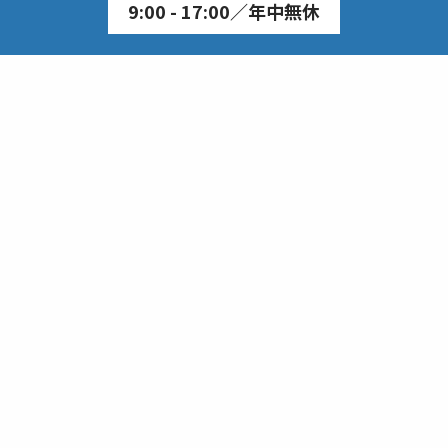
9:00 - 17:00／年中無休
無料で相談する
お問い合わせ
無料で資料請求する
株式会社メンパクパートナーズ
〒 530-0004
大阪府大阪市北区堂島浜2-2-28 堂島アクシスビル4階