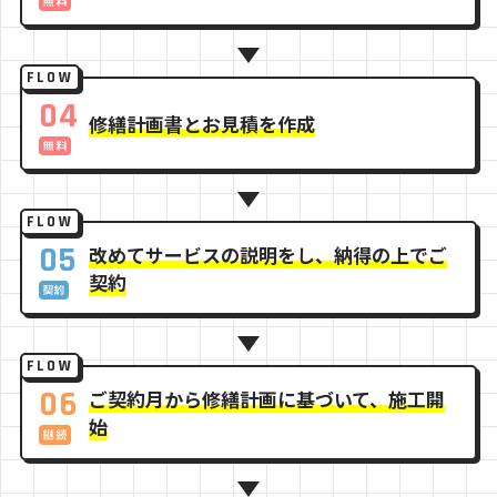
FLOW
04
修繕計画書とお見積を作成
FLOW
05
改めてサービスの説明をし、納得の上でご
契約
FLOW
06
ご契約月から修繕計画に基づいて、施工開
始